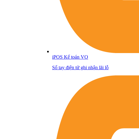
iPOS Kế toán VO
Sổ tay điện tử ghi nhận lãi lỗ