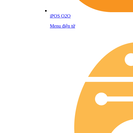
iPOS O2O
Menu điện tử