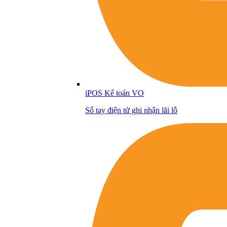
iPOS Kế toán VO
Sổ tay điện tử ghi nhận lãi lỗ