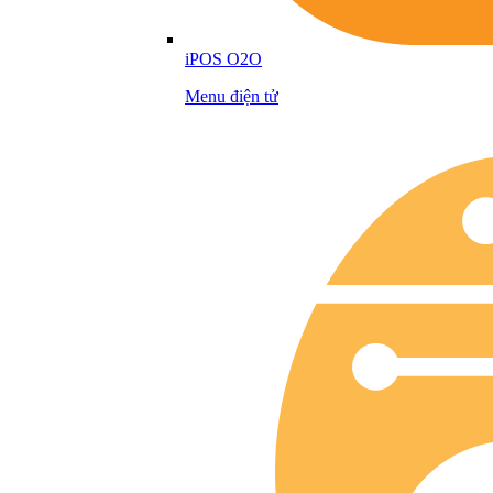
iPOS O2O
Menu điện tử