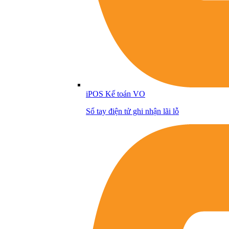
iPOS Kế toán VO
Sổ tay điện tử ghi nhận lãi lỗ