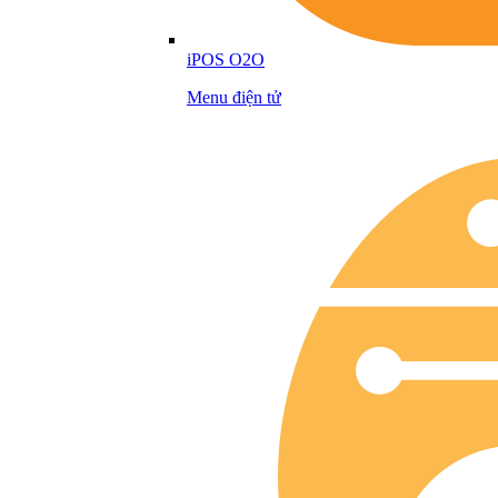
iPOS O2O
Menu điện tử