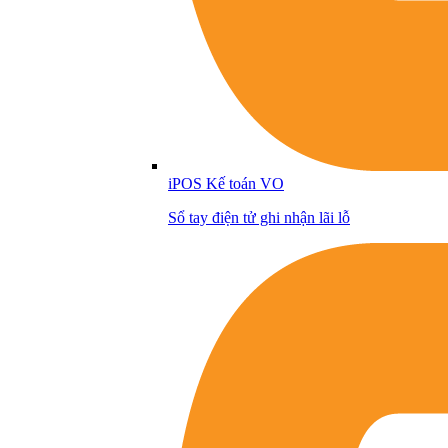
iPOS Kế toán VO
Sổ tay điện tử ghi nhận lãi lỗ