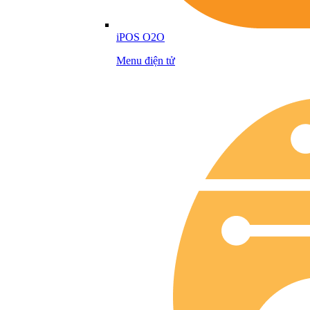
iPOS O2O
Menu điện tử