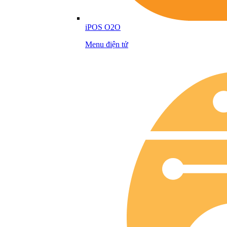
iPOS O2O
Menu điện tử