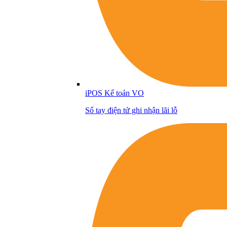
iPOS Kế toán VO
Sổ tay điện tử ghi nhận lãi lỗ