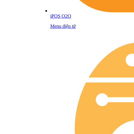
iPOS O2O
Menu điện tử