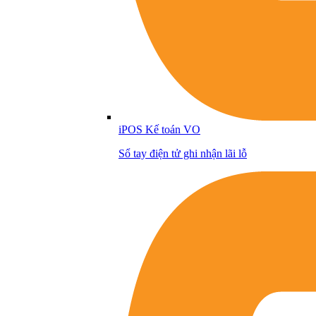
iPOS Kế toán VO
Sổ tay điện tử ghi nhận lãi lỗ