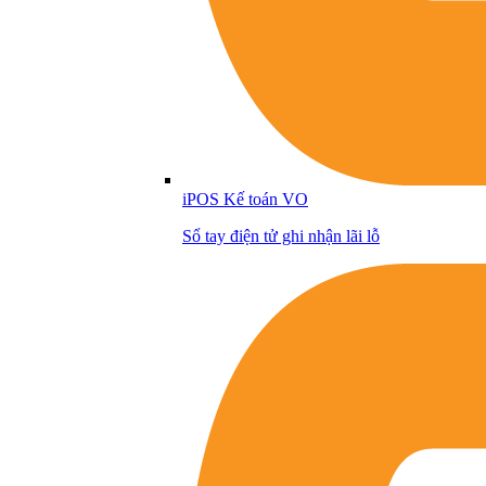
iPOS Kế toán VO
Sổ tay điện tử ghi nhận lãi lỗ