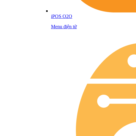
iPOS O2O
Menu điện tử