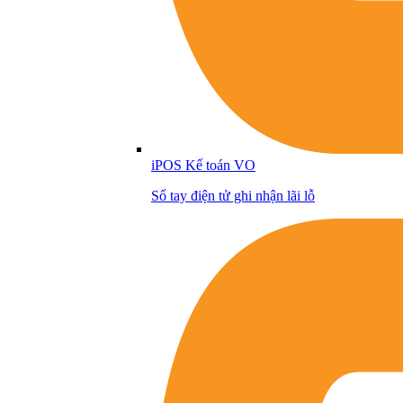
iPOS Kế toán VO
Sổ tay điện tử ghi nhận lãi lỗ