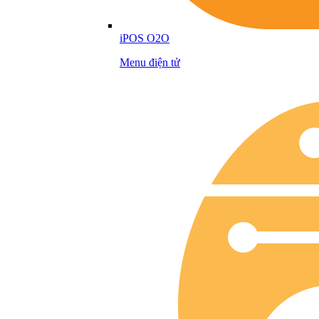
iPOS O2O
Menu điện tử