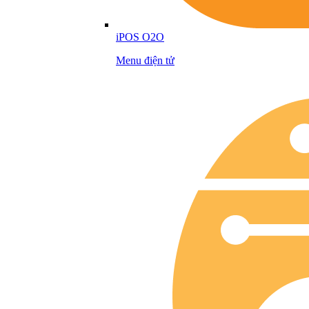
iPOS O2O
Menu điện tử