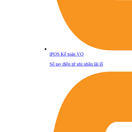
iPOS Kế toán VO
Sổ tay điện tử ghi nhận lãi lỗ