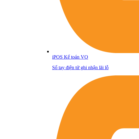
iPOS Kế toán VO
Sổ tay điện tử ghi nhận lãi lỗ