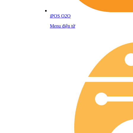
iPOS O2O
Menu điện tử