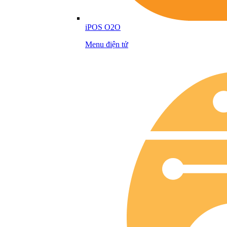
iPOS O2O
Menu điện tử