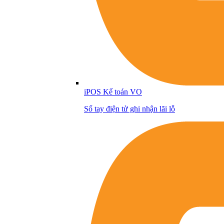
iPOS Kế toán VO
Sổ tay điện tử ghi nhận lãi lỗ