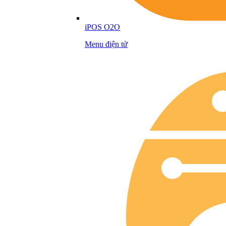
iPOS O2O
Menu điện tử