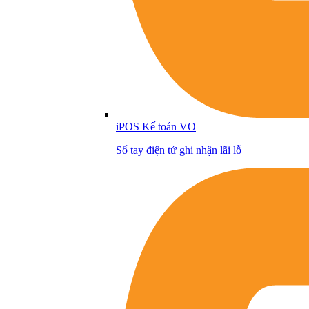
iPOS Kế toán VO
Sổ tay điện tử ghi nhận lãi lỗ