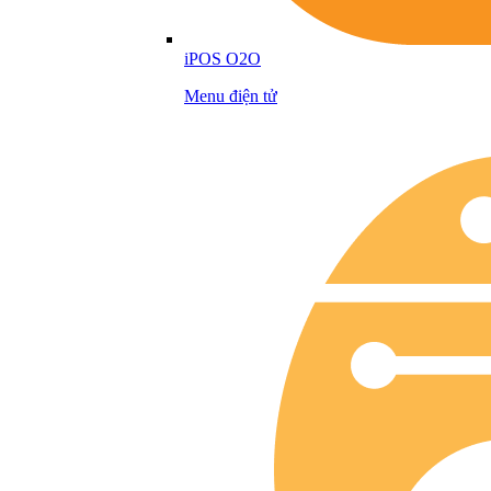
iPOS O2O
Menu điện tử