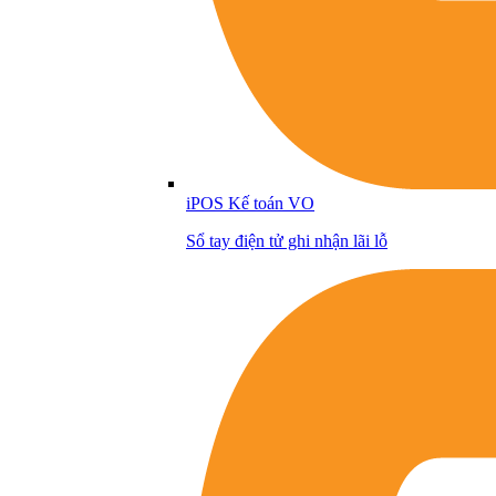
iPOS Kế toán VO
Sổ tay điện tử ghi nhận lãi lỗ