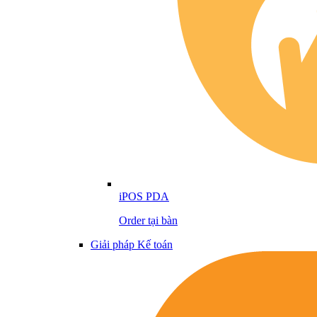
iPOS PDA
Order tại bàn
Giải pháp Kế toán