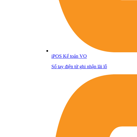
iPOS Kế toán VO
Sổ tay điện tử ghi nhận lãi lỗ