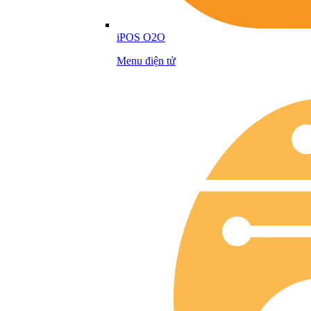
iPOS O2O
Menu điện tử