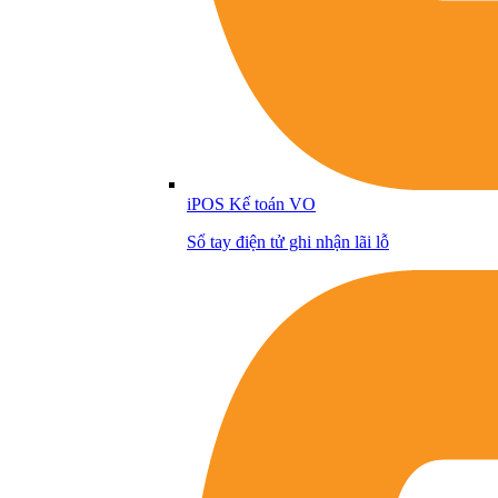
iPOS Kế toán VO
Sổ tay điện tử ghi nhận lãi lỗ