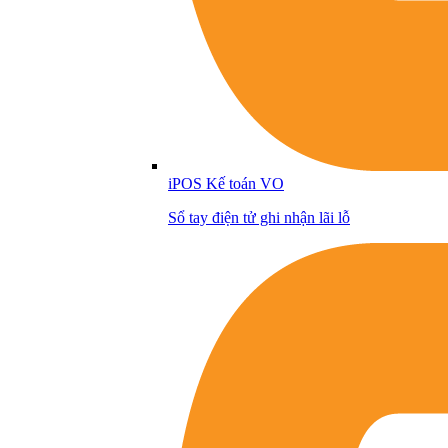
iPOS Kế toán VO
Sổ tay điện tử ghi nhận lãi lỗ