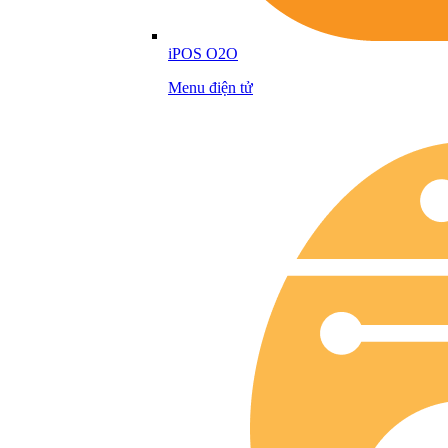
iPOS O2O
Menu điện tử