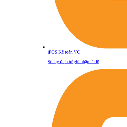
iPOS Kế toán VO
Sổ tay điện tử ghi nhận lãi lỗ