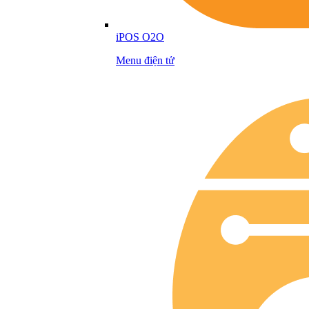
iPOS O2O
Menu điện tử