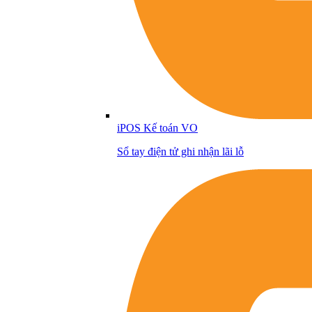
iPOS Kế toán VO
Sổ tay điện tử ghi nhận lãi lỗ