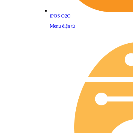
iPOS O2O
Menu điện tử