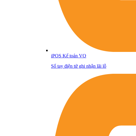
iPOS Kế toán VO
Sổ tay điện tử ghi nhận lãi lỗ