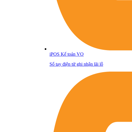
iPOS Kế toán VO
Sổ tay điện tử ghi nhận lãi lỗ