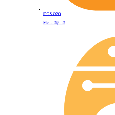
iPOS O2O
Menu điện tử