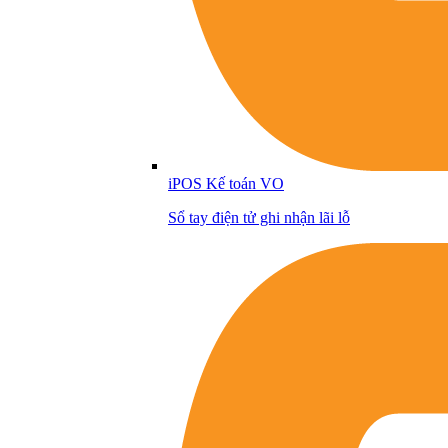
iPOS Kế toán VO
Sổ tay điện tử ghi nhận lãi lỗ