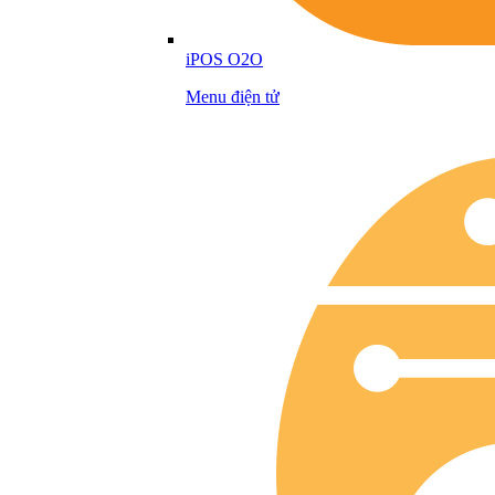
iPOS O2O
Menu điện tử