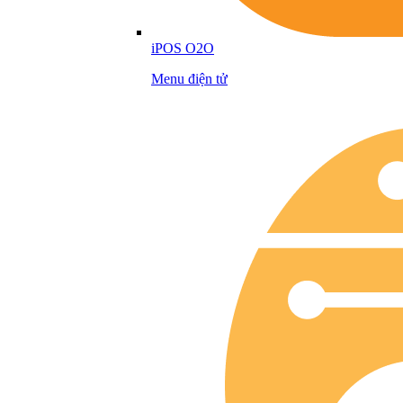
iPOS O2O
Menu điện tử