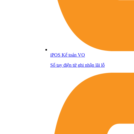
iPOS Kế toán VO
Sổ tay điện tử ghi nhận lãi lỗ