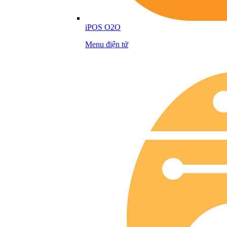
iPOS O2O
Menu điện tử