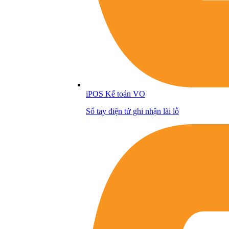
iPOS Kế toán VO
Sổ tay điện tử ghi nhận lãi lỗ