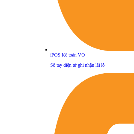
iPOS Kế toán VO
Sổ tay điện tử ghi nhận lãi lỗ