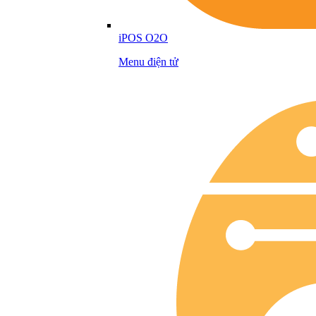
iPOS O2O
Menu điện tử