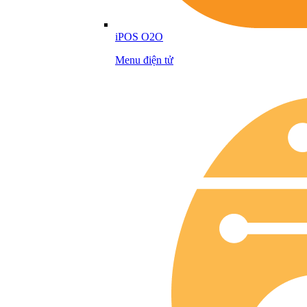
iPOS O2O
Menu điện tử