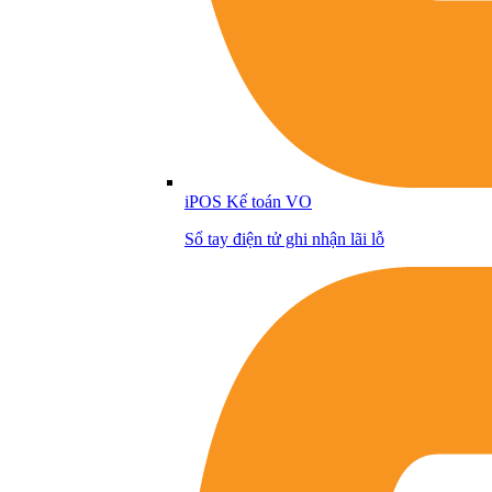
iPOS Kế toán VO
Sổ tay điện tử ghi nhận lãi lỗ