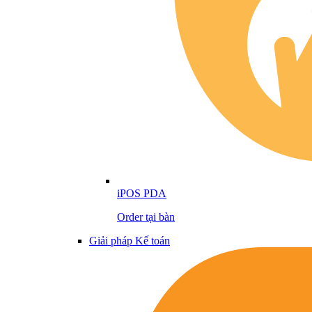
iPOS PDA
Order tại bàn
Giải pháp Kế toán