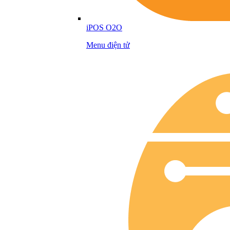
iPOS O2O
Menu điện tử