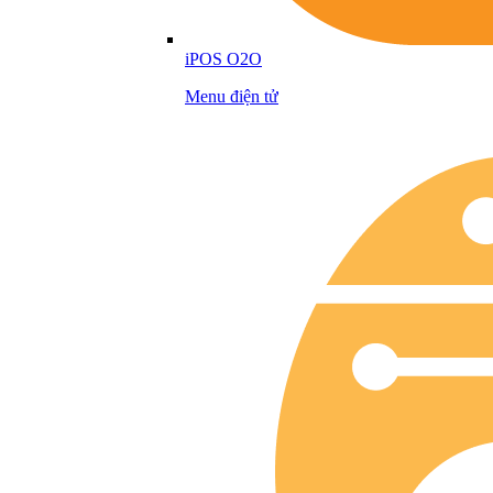
iPOS O2O
Menu điện tử