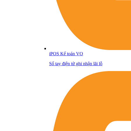
iPOS Kế toán VO
Sổ tay điện tử ghi nhận lãi lỗ