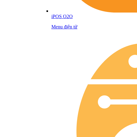
iPOS O2O
Menu điện tử