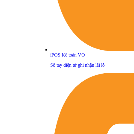
iPOS Kế toán VO
Sổ tay điện tử ghi nhận lãi lỗ