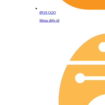
iPOS O2O
Menu điện tử