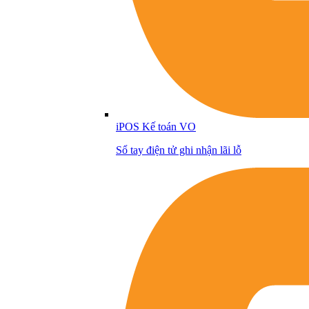
iPOS Kế toán VO
Sổ tay điện tử ghi nhận lãi lỗ