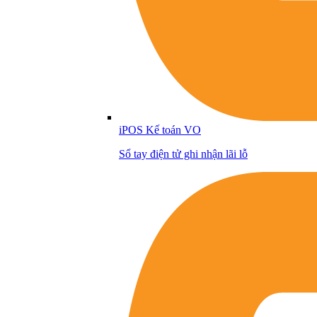
iPOS Kế toán VO
Sổ tay điện tử ghi nhận lãi lỗ