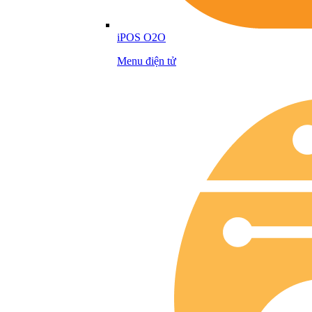
iPOS O2O
Menu điện tử