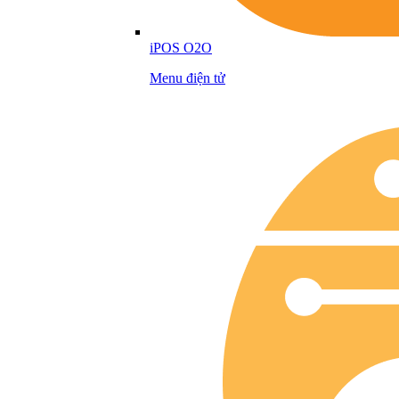
iPOS O2O
Menu điện tử