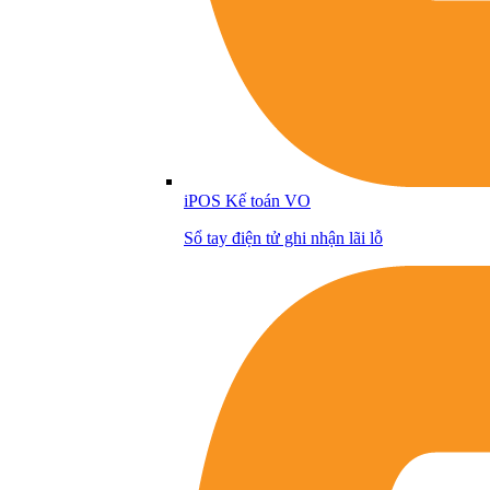
iPOS Kế toán VO
Sổ tay điện tử ghi nhận lãi lỗ