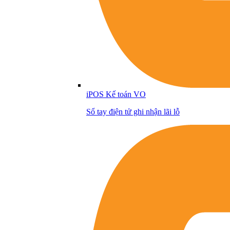
iPOS Kế toán VO
Sổ tay điện tử ghi nhận lãi lỗ