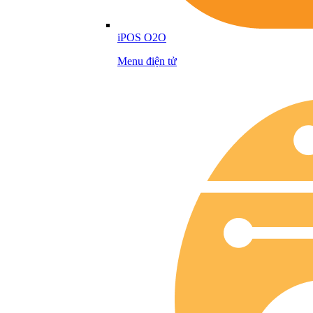
iPOS O2O
Menu điện tử