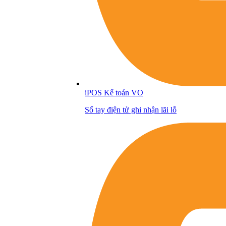
iPOS Kế toán VO
Sổ tay điện tử ghi nhận lãi lỗ