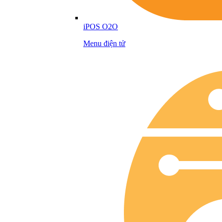
iPOS O2O
Menu điện tử