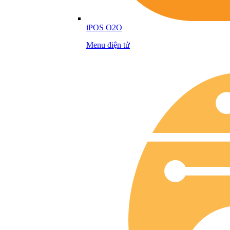
iPOS O2O
Menu điện tử