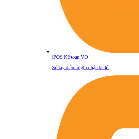
iPOS Kế toán VO
Sổ tay điện tử ghi nhận lãi lỗ