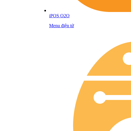
iPOS O2O
Menu điện tử