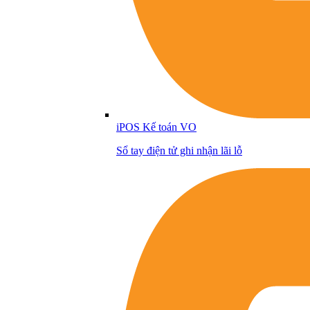
iPOS Kế toán VO
Sổ tay điện tử ghi nhận lãi lỗ